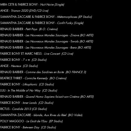
 MIRA CETII & FABRICE BONY -
Nuit Noire (Single)
- ANGE -
Trianon 2020 (DVD/CD Live)
- SAMANTHA ZACCARIE & FABRICE BONY -
Métamorphoses (EP Studio)
- SAMANTHA ZACCARIE & FABRICE BONY -
Confit Funky (Single)
 RENAUD BARBIER -
Petit Pays (B.O. Cinéma)
 RENAUD BARBIER -
Les Nouveaux Mondes Sauvages - Zinave (BO ARTE)
 RENAUD BARBIER -
Les Nouveaux Mondes Sauvages - Tswalu (BO ARTE)
 RENAUD BARBIER -
Les Nouveaux Mondes Sauvages - Ibera (BO ARTE)
- FABRICE BONY ET MARC NIESS -
Live Concert (CD Live)
 FABRICE BONY -
7 + ∞
(CD Studio)
- ANGE -
Heureux
(CD Studio)
 RENAUD BARBIER -
Comme des Sardines en Boite (BO FRANCE 3)
 BEATRICE THIRIET -
Corniche Kennedy (BO Cinéma)
 FABRICE BONY -
Lithophonic
(CD Studio)
LULI -
In The Middle of No Way
(CD Studio)
 RENAUD BARBIER -
Quand Homo Sapiens faisait son Cinéma (BO ARTE)
 FABRICE BONY -
Inner Lands
(CD Studio)
 RICTUS -
Candide 2013
(CD Studio)
- SAMANTHA ZACCARIE -
Islande, Aux Rives du Réel (BO
Vidéo
)
- POLLY MAGGOO -
Le Goût de l'Eau
(EP Studio)
 FABRICE BONY -
Between Day
(CD Studio)