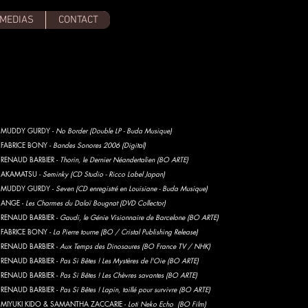
MEDIAS
CONTACT
- MUDDY GURDY -
No Border (Double LP - Buda Musique)
 FABRICE BONY -
Bandes Sonores 2006 (Digital)
 RENAUD BARBIER -
Thorin, le Dernier Néandertalien (BO ARTE)
-
AKAMATSU -
Seminky (CD Studio - Ricco Label Japan)
- MUDDY GURDY -
Seven (CD enregistré en Louisiane - Buda Musique)
- ANGE -
Les Charmes du Dalaï Bougnat (DVD Collector)
 RENAUD BARBIER -
Gaudi, le Génie Visionnaire de Barcelone (BO ARTE)
 FABRICE BONY -
La Pierre tourne (BO / Cristal Publishing Release)
 RENAUD BARBIER -
Aux Temps des Dinosaures (BO France TV / NHK)
 RENAUD BARBIER -
Pas Si Bêtes ! Les Mystères de l'Oie (BO ARTE)
 RENAUD BARBIER -
Pas Si Bêtes ! Les Chèvres savantes (BO ARTE)
 RENAUD BARBIER -
Pas Si Bêtes ! Lapin, taillé pour survivre (BO ARTE)
- MIYUKI KIDO & SAMANTHA ZACCARIE -
Loti Neko Echo (BO Film)