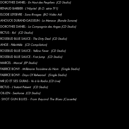
- DOROTHEE DANIEL -
En Haut des Peupliers
(CD Studio)
 RENAUD BARBIER -
L'Hôpital (B.O. série TF1)
 ELODIE LEFEBVRE -
Sans Rivages (BO Vidéo Art)
- ANOUCK DURAND-GASSELIN -
La Menace (Bande Sonore)
- DOROTHEE DANIEL -
La Compagnie des Anges
(CD Studio)
 RICTUS -
Rol
(CD Studio)
- ROSEBUD BLUE SAUCE -
The Dirty Deal
(CD Studio)
- ANGE -
Pêle-Mêle (CD Compilation)
- ROSEBUD BLUE SAUCE -
Yellow Fever (CD Studio)
- ROSEBUD BLUE SAUCE -
First Jump (CD Studio)
 MARCEL -
Marcel (EP Studio)
 FABRICE BONY -
Millénaire Troisième du Nom (Single Studio)
 FABRICE BONY -
Days Of Rehearsal (Single Studio)
 MR JO ET SES GURAS -
Vu à la Radio (CD Live)
 RICTUS -
L'Instant Présent (CD Studio)
 OIL-LEN -
Seahorse (CD Studio)
- SHOT GUN BLUES
-
From Beyond The Blues (Cassette)